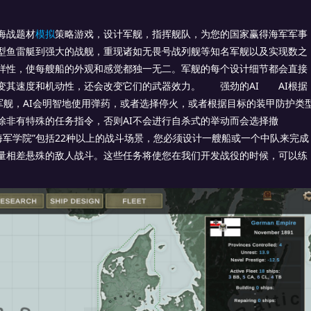
海战题材
模拟
策略游戏，设计军舰，指挥舰队，为您的国家赢得海军军事
鱼雷艇到强大的战舰，重现诸如无畏号战列舰等知名军舰以及实现数之
样性，使每艘船的外观和感觉都独一无二。军舰的每个设计细节都会直接
变其速度和机动性，还会改变它们的武器效力。 强劲的AI AI根据
军舰，AI会明智地使用弹药，或者选择停火，或者根据目标的装甲防护类
除非有特殊的任务指令，否则AI不会进行自杀式的举动而会选择撤
军学院”包括22种以上的战斗场景，您必须设计一艘船或一个中队来完成
量相差悬殊的敌人战斗。这些任务将使您在我们开发战役的时候，可以练