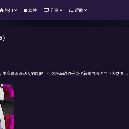
热门
软件
分享
帮助
5）
，本应是浪漫动人的度假，可这座岛屿似乎蛰伏着来自深渊的巨大恐惧….