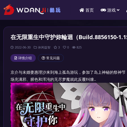
首页
游戏
在无限重生中守护妳輪迴（Build.8856150-1.1
2022-06-30
休闲益智
3
0
825
详情介绍
常见问题
京介与未婚妻惠理沙来到海上孤岛游玩，参加了岛上神秘的祭神节
场充满邪、腥色和浑沌的无尽梦魔就此反覆纠缠..