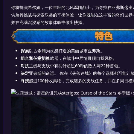
你将扮演希尔妲，一位年轻的北风军团战士，为寻找在亚弗斯这座
供兼具挑战与探索乐趣的平衡体验，让你既能在这丰富的奇幻世界
并在充满沉浸感的故事体验中做出抉择。
探索
以古希腊为灵感打造的美丽城市亚弗斯。
组合和任意切换
武器，在战斗中尽情展现自我风格。
对抗
主线与支线中有共计超过60种的敌人与22种首领。
决定
亚弗斯的命运。 你在《失落迷城》的每个选择都可能让
寻找
超过100种收集物，完成诸多的支线任务，并在多周目