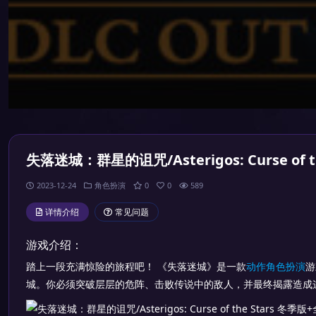
失落迷城：群星的诅咒/Asterigos: Curse of t
2023-12-24
角色扮演
0
0
589
详情介绍
常见问题
游戏介绍：
踏上一段充满惊险的旅程吧！ 《失落迷城》是一款
动作
角色扮演
游
城。你必须突破层层的危阵、击败传说中的敌人，并最终揭露造成