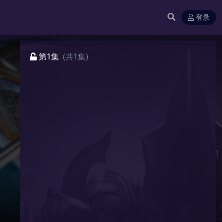
登录
第1集
(共1集)