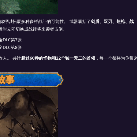
你得以拓展多种多样战斗的可能性。 武器囊括了
剑盾、双刃、短枪、战
近时立即切换成战锤将来袭者击倒。
敌人。 共计
超过60种的怪物和22个独一无二的首领
，每一个都将为你带