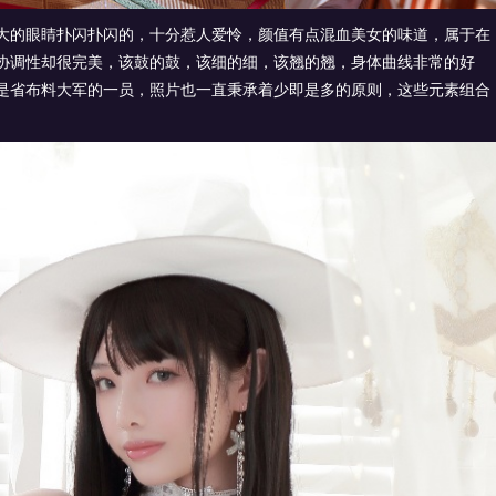
大的眼睛扑闪扑闪的，十分惹人爱怜，颜值有点混血美女的味道，属于在
协调性却很完美，该鼓的鼓，该细的细，该翘的翘，身体曲线非常的好
是省布料大军的一员，照片也一直秉承着少即是多的原则，这些元素组合