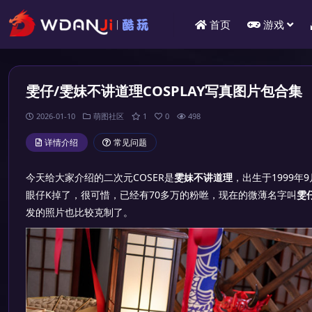
首页
游戏
雯仔/雯妹不讲道理COSPLAY写真图片包合集
2026-01-10
萌图社区
1
0
498
详情介绍
常见问题
今天给大家介绍的二次元COSER是
雯妹不讲道理
，出生于1999年
眼仔K掉了，很可惜，已经有70多万的粉咝，现在的微薄名字叫
雯
发的照片也比较克制了。