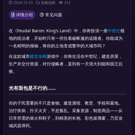
2024-10-25
策略战棋
312
详情介绍
常见问题
在《Feudal Baron: King’s Land》中，你将扮演一座
中世纪
领
地的统治者，开始时只有一些住着破帐篷的追随者。你能成为
一名精明的领袖，将你的土地变成繁华的大城市吗？
在这款城市
建造
策略
游戏中，你将生活在中世纪，建造房屋，
生产并交付资源，对付侵略者，直到有一天强大到能和国王抗
衡。
光有面包是不行的……
你的子民需要的不只是食物。建造酒馆、教堂、学校和墓地。
治疗疾病，扑灭火灾，平息叛乱。采集资源，制造商品——从
日常所需的柴火和鞋子，到精美的长袍、彩色玻璃窗，乃至攻
城武器弹药。