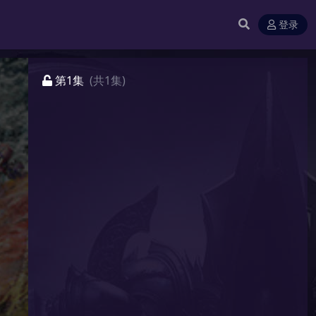
登录
第1集
(共1集)