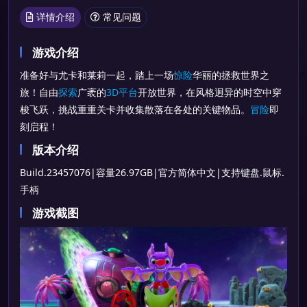
详情介绍
常见问题
游戏介绍
准备好与尤卡和莱莉一起，踏上一场
惊险
华丽的拯救世界之
旅！自由
探索
广袤的
3D平台
开放世界，在风格迥异的时空中穿
梭飞跃，挑战重重关卡并收集散落在各处的关键物品。
冒险
即
刻启程！
版本介绍
Build.23457076|容量26.97GB|官方简体中文|支持键盘.鼠标.
手柄
游戏截图