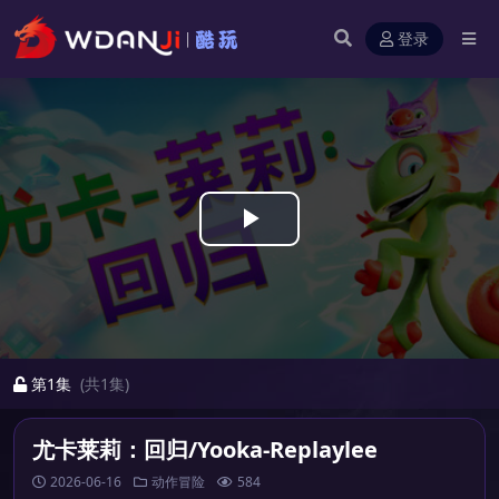
登录
Play
Video
第1集
(共1集)
尤卡莱莉：回归/Yooka-Replaylee
2026-06-16
动作冒险
584