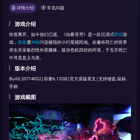
详情介绍
常见问题
游戏介绍
你曾离开。如今他们已逝。《仙肴苍穹》是一款沉浸式
模拟
游
戏，
探索
遭
神秘
污染摧毁的小行星殖民地。在遍布死亡的世界
求生并采集烈性外星菌株，跋涉危机四伏的环境，于无尽死亡
中寻觅意义与美。
版本介绍
Build.20714032|容量6.12GB|官方原版英文|支持键盘.鼠标.
手柄
游戏截图