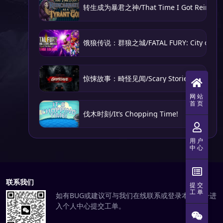
转生成为暴君之神/That Time I Got Reincarnat
饿狼传说：群狼之城/FATAL FURY: City of the
惊悚故事：畸怪见闻/Scary Stories: Grotesq
网站
首页
伐木时刻/It’s Chopping Time!
用户
中心
联系我们
提交
工单
如有BUG或建议可与我们在线联系或登录本站账号进
入个人中心提交工单。