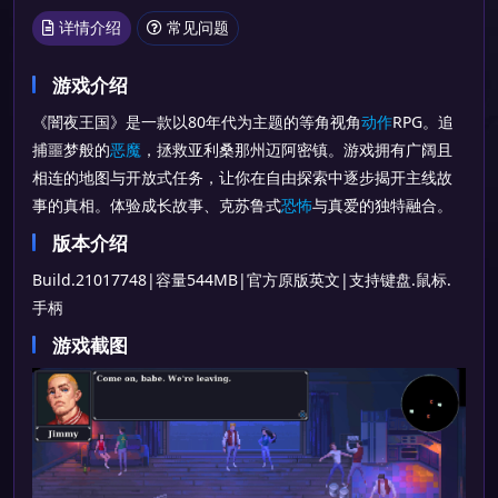
详情介绍
常见问题
游戏介绍
《闇夜王国》是一款以80年代为主题的等角视角
动作
RPG。追
捕噩梦般的
恶魔
，拯救亚利桑那州迈阿密镇。游戏拥有广阔且
相连的地图与开放式任务，让你在自由探索中逐步揭开主线故
事的真相。体验成长故事、克苏鲁式
恐怖
与真爱的独特融合。
版本介绍
Build.21017748|容量544MB|官方原版英文|支持键盘.鼠标.
手柄
游戏截图