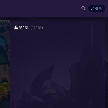
登录
第1集
(共1集)