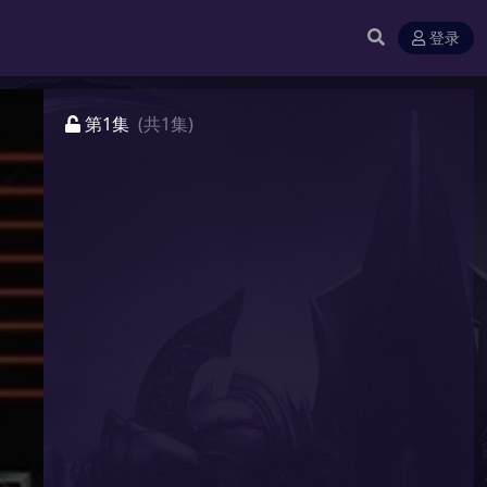
登录
第1集
(共1集)