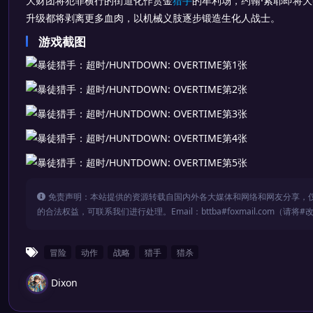
大财团将犯罪横行的街道化作赏金
猎手
的牟利场，约翰·索耶即将大赚
升级都将剥离更多血肉，以机械义肢逐步锻造生化人战士。
游戏截图
免责声明：本站提供的资源转载自国内外各大媒体和网络和网友分享，
的合法权益，可联系我们进行处理。Email：bttba#foxmail.com（请将#
冒险
动作
战略
猎手
猎杀
Dixon