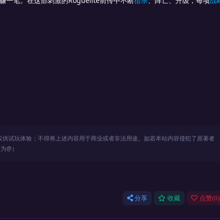
一笔。在这部刺激的Roguelite前传中不断
猎杀
、阵亡、升级，每项
战
仅供试玩体验；不得将上述内容用于商业或者非法用途。如若本站内容侵犯了原著者
改为@）
分享
收藏
点赞(
0
)