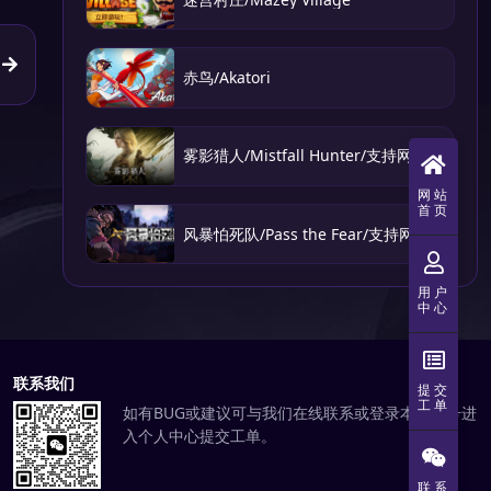
赤鸟/Akatori
雾影猎人/Mistfall Hunter/支持网络联机
网站
首页
风暴怕死队/Pass the Fear/支持网络联机
用户
中心
联系我们
提交
工单
如有BUG或建议可与我们在线联系或登录本站账号进
入个人中心提交工单。
联系