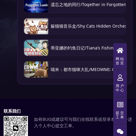
遗忘之地的同行/Together in Forgotten L
躲猫猫音乐盒/Shy Cats Hidden Orchestra 2 
蒂亚娜的钓鱼日记/Tiana’s Fishing Diary
网站
首页
喵米：都市猫咪大乱/MEOWMI: City Cat Cha
用户
中心
联系我们
提交
工单
如有BUG或建议可与我们在线联系或登录本站账号进
入个人中心提交工单。