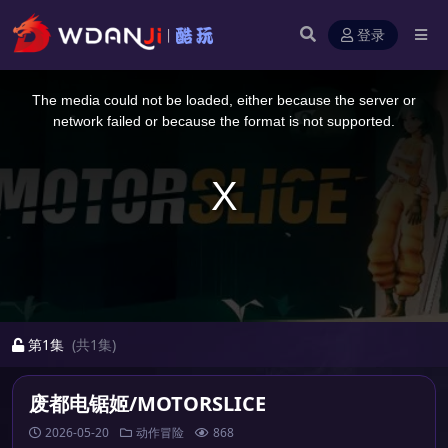
登录
This
is
a
The media could not be loaded, either because the server or
modal
window.
network failed or because the format is not supported.
第1集
(共1集)
废都电锯姬/MOTORSLICE
2026-05-20
动作冒险
868