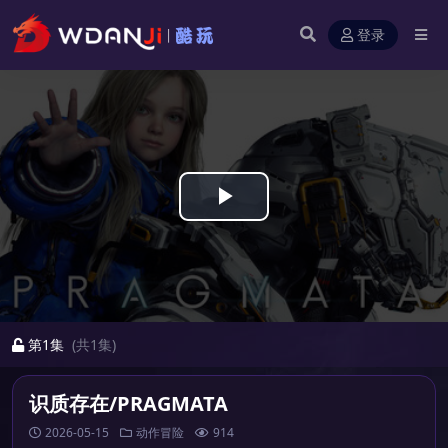
登录
Play
Video
第1集
(共1集)
识质存在/PRAGMATA
2026-05-15
动作冒险
914