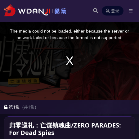
登录
This
is
a
The media could not be loaded, either because the server or
modal
window.
network failed or because the format is not supported.
第1集
(共1集)
归零巡礼：亡谍镇魂曲/ZERO PARADES:
For Dead Spies