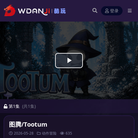
登录
Play
Video
第1集
(共1集)
图腾/Tootum
2026-05-28
动作冒险
635