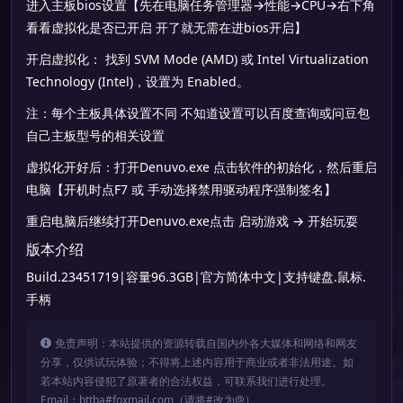
进入主板bios设置【先在电脑任务管理器→性能→CPU→右下角
看看虚拟化是否已开启 开了就无需在进bios开启】
开启虚拟化： 找到 SVM Mode (AMD) 或 Intel Virtualization
Technology (Intel)，设置为 Enabled。
注：每个主板具体设置不同 不知道设置可以百度查询或问豆包
自己主板型号的相关设置
虚拟化开好后：打开Denuvo.exe 点击软件的初始化，然后重启
电脑【开机时点F7 或 手动选择禁用驱动程序强制签名】
重启电脑后继续打开Denuvo.exe点击 启动游戏 → 开始玩耍
版本介绍
Build.23451719|容量96.3GB|官方简体中文|支持键盘.鼠标.
手柄
免责声明：本站提供的资源转载自国内外各大媒体和网络和网友
分享，仅供试玩体验；不得将上述内容用于商业或者非法用途。如
若本站内容侵犯了原著者的合法权益，可联系我们进行处理。
Email：bttba#foxmail.com（请将#改为@）