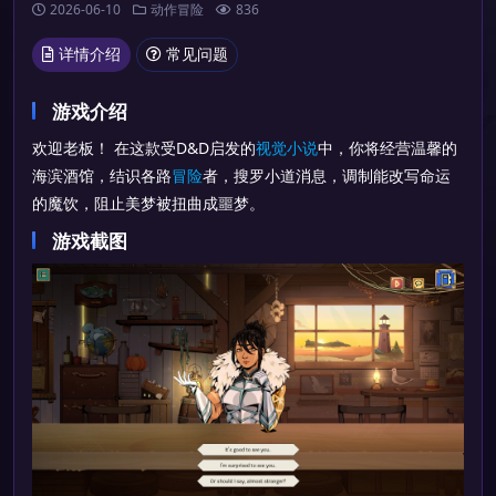
2026-06-10
动作冒险
836
详情介绍
常见问题
游戏介绍
欢迎老板！ 在这款受D&D启发的
视觉小说
中，你将经营温馨的
海滨酒馆，结识各路
冒险
者，搜罗小道消息，调制能改写命运
的魔饮，阻止美梦被扭曲成噩梦。
游戏截图