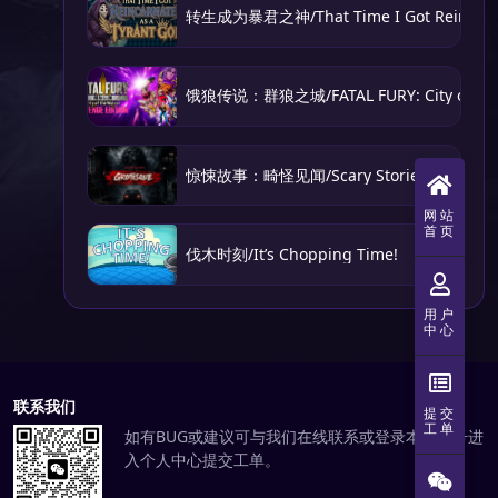
转生成为暴君之神/That Time I Got Reincarnat
饿狼传说：群狼之城/FATAL FURY: City of the
惊悚故事：畸怪见闻/Scary Stories: Grotesq
网站
首页
伐木时刻/It’s Chopping Time!
用户
中心
联系我们
提交
工单
如有BUG或建议可与我们在线联系或登录本站账号进
入个人中心提交工单。