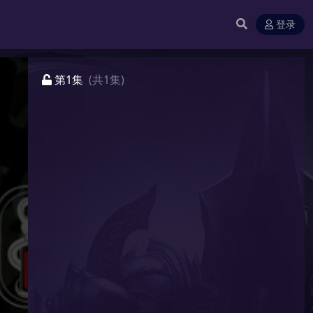
登录
第1集
(共1集)