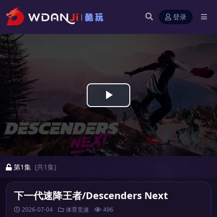
登录
Play
Video
第1集
(共1集)
下一代速降王者/Descenders Next
2026-07-04
体育竞速
496