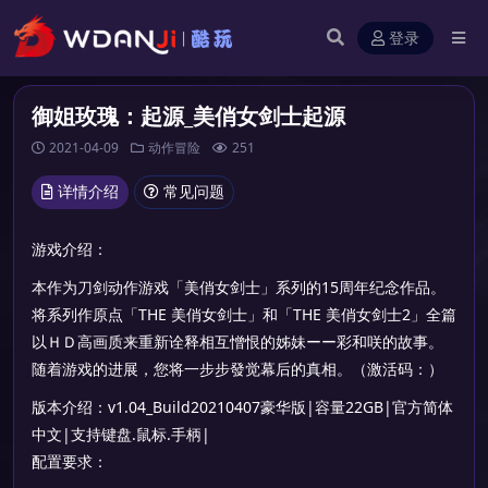
登录
御姐玫瑰：起源_美俏女剑士起源
2021-04-09
动作冒险
251
详情介绍
常见问题
游戏介绍：
本作为刀剑动作游戏「美俏女剑士」系列的15周年纪念作品。
将系列作原点「THE 美俏女剑士」和「THE 美俏女剑士2」全篇
以ＨＤ高画质来重新诠释相互憎恨的姊妹ーー彩和咲的故事。
随着游戏的进展，您将一步步發觉幕后的真相。（激活码：）
版本介绍：v1.04_Build20210407豪华版|容量22GB|官方简体
中文|支持键盘.鼠标.手柄|
配置要求：