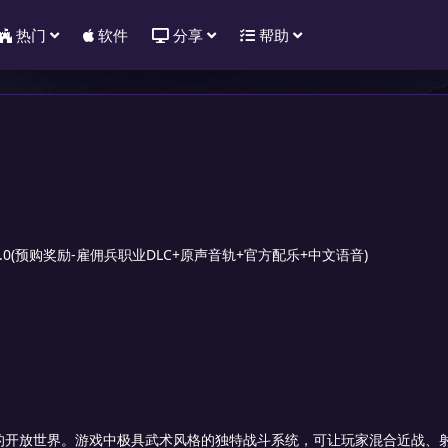
热门
软件
分享
帮助
1.3.0(预购奖励-雇佣兵职业DLC+原声音轨+官方配乐+中文语音)
日后的开放世界。游戏中极具武术风格的独特战斗系统，可让玩家混合近战、