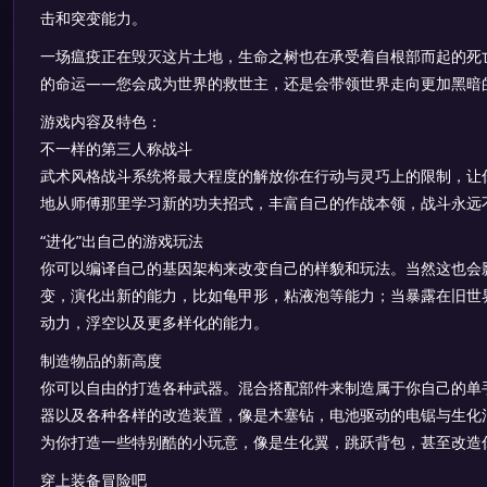
击和突变能力。
一场瘟疫正在毁灭这片土地，生命之树也在承受着自根部而起的死
的命运——您会成为世界的救世主，还是会带领世界走向更加黑暗
游戏内容及特色：
不一样的第三人称战斗
武术风格战斗系统将最大程度的解放你在行动与灵巧上的限制，让
地从师傅那里学习新的功夫招式，丰富自己的作战本领，战斗永远
“进化”出自己的游戏玩法
你可以编译自己的基因架构来改变自己的样貌和玩法。当然这也会
变，演化出新的能力，比如龟甲形，粘液泡等能力；当暴露在旧世
动力，浮空以及更多样化的能力。
制造物品的新高度
你可以自由的打造各种武器。混合搭配部件来制造属于你自己的单
器以及各种各样的改造装置，像是木塞钻，电池驱动的电锯与生化
为你打造一些特别酷的小玩意，像是生化翼，跳跃背包，甚至改造
穿上装备冒险吧