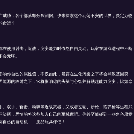
亡威胁，各个部落却分裂割据。快来探索这个动荡不安的世界，决定万物
的命运？
你在使用射击，近战，突变能力时依然自由灵动。玩家在游戏进程中不断
不会无聊。
影响你自己的属性值，不仅如此，暴露在生化污染之下将会导致基因突
界能源的辐射之下，它将影响你的头脑与心智并解锁超能力突变，比如念
手、双手、斩击、粉碎等近战武器，又或者左轮、步枪、霰弹枪等远程武
污染瓶，尽情的将这些加入自己的军械库吧。你甚至能碰到一些角色愿意
你自己的自动机——废品玩具伴侣！