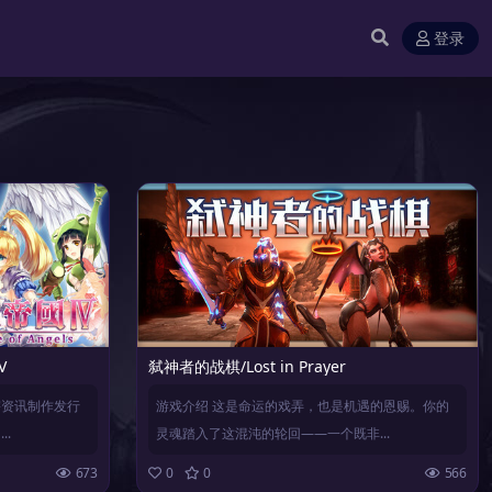
登录
V
弑神者的战棋/Lost in Prayer
宇资讯制作发行
游戏介绍 这是命运的戏弄，也是机遇的恩赐。你的
.
灵魂踏入了这混沌的轮回——一个既非...
673
0
0
566