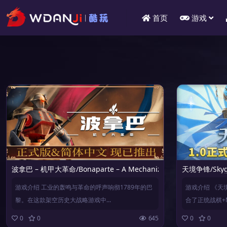
首页
游戏
波拿巴 – 机甲大革命/Bonaparte – A Mechanized Revolution
天境争锋/Skyga
游戏介绍 工业的轰鸣与革命的呼声响彻1789年的巴
游戏介绍 《天
黎。在这款架空历史大战略游戏中...
合了正统战棋+M
0
0
645
0
0