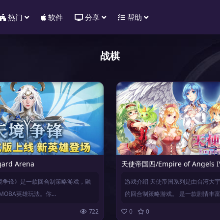
热门
软件
分享
帮助
战棋
rd Arena
天使帝国四/Empire of Angels I
境争锋》是一款回合制策略游戏，融
游戏介绍 天使帝国系列是由台湾大
OBA英雄玩法。你...
的回合制策略游戏。 是一款剧情丰富..
722
0
0