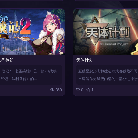
七圣英雄
天体计划
印战记2：七圣英雄》是一款2D战棋
五艘星舰形态和建造方式都截然不同
战记：法利兹传》的...
市建筑作为星舰内部的一部分进行改造.
389
0
1