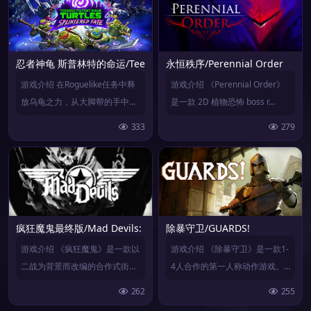
忍者神龟 斯普林特的命运/Teenage Mutant Ninja Turtles: Splintere
永恒秩序/Perennial Order
游戏介绍 在Roguelike任务中释
游戏介绍 《Perennial Order》
放乌龟之力，从大脚帮的手中救
是一款 2D 植物恐怖 boss r...
出斯普林特！掌...
333
279
疯狂魔鬼最终版/Mad Devils: Damned-finitive Edition
除暴守卫/GUARDS!
游戏介绍 《疯狂魔鬼》是一款以
游戏介绍 《除暴守卫》是一款1-
二战为背景而改编的合作式街机
4人合作的第一人称动作游戏。
射击游戏。当盟军特种部...
玩家作为城市秩序的维...
262
255