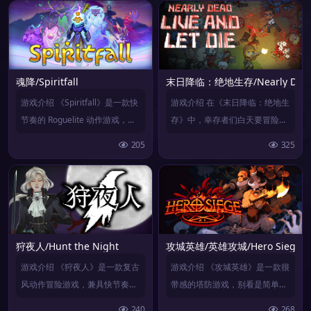
魂降/Spiritfall
末日降临：绝地生存/Nearly Dead – 
游戏介绍 《Spiritfall》是一款快
游戏介绍 在《末日降临：绝地生
节奏的 Roguelite 动作游戏，...
存》中，幸存者们白天要冒险探
索其他地区，并收集珍贵...
205
325
狩夜人/Hunt the Night
攻城英雄/英雄攻城/Hero Siege
游戏介绍 《狩夜人》是一款复古
游戏介绍 《攻城英雄》是一款很
风动作冒险游戏，兼具快节奏、
带感的塔防游戏，别看是简单的
重技巧的玩法与深邃的暗...
像素风，但该有的元素一...
240
268