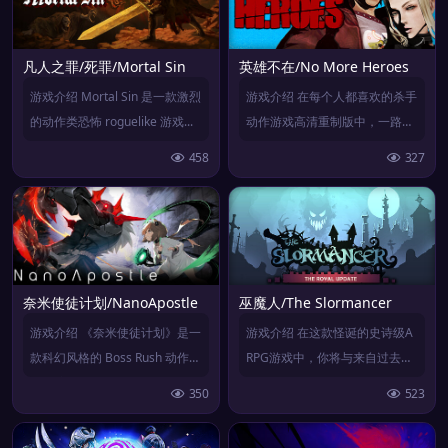
凡人之罪/死罪/Mortal Sin
英雄不在/No More Heroes
游戏介绍 Mortal Sin 是一款激烈
游戏介绍 在每个人都喜欢的杀手
的动作类恐怖 roguelike 游戏...
动作游戏高清重制版中，一路拼
杀，直达巅峰！ 作为全...
458
327
奈米使徒计划/NanoApostle
巫魔人/The Slormancer
游戏介绍 《奈米使徒计划》是一
游戏介绍 在这款怪诞的史诗级A
款科幻风格的 Boss Rush 动作游
RPG游戏中，你将与来自过去的
戏。 主打...
邪恶术士“Slorm...
350
523