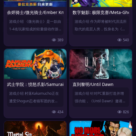
余烬骑士/微光骑士/Ember Knights |官方简体中文
数字魅影: 极限竞赛/Meta-Ghost: T
游戏介绍 《微光骑士》是一款由
游戏介绍 作为即将被时代洪流所
1-4名玩家组成的轻量级动作游
取代的底层人类，投身名为《突
戏，你将扮演传奇骑士...
破秀》的赛事真人秀，通...
389
540
武士学院：愤怒爪影/Samurai Academy: Paws of Fury
直到黎明/Until Dawn
游戏介绍 村落Kakamucho正在
游戏介绍 针对PC重新打造并增
遭受Shogun忍者猫军团的攻
强功能，《Until Dawn》邀请您
击！作为猫咪世...
重温恶梦，让...
434
826