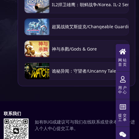
IL2捍卫雄鹰：朝鲜战争/Korea. IL-2 Series
超翼战骑艾斯提克/Changeable Guardian E
神与杀戮/Gods & Gore
网站
首页
诡秘异闻：守望者/Uncanny Tales: The Watc
用户
中心
联系我们
提交
工单
如有BUG或建议可与我们在线联系或登录本站账号进
入个人中心提交工单。