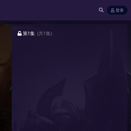
登录
第1集
(共1集)