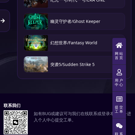
幽灵守护者/Ghost Keeper
幻想世界/Fantasy World
网站
首页
突袭5/Sudden Strike 5
用户
中心
联系我们
提交
工单
如有BUG或建议可与我们在线联系或登录本站账号进
入个人中心提交工单。
联系