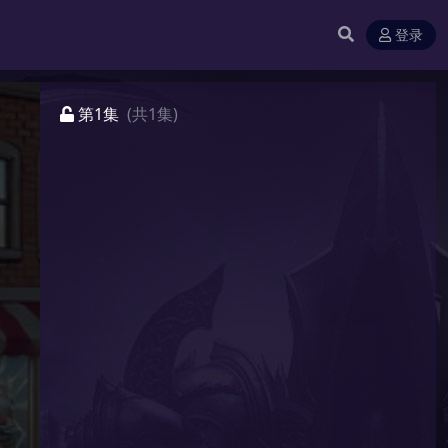
登录
第1集
(共1集)