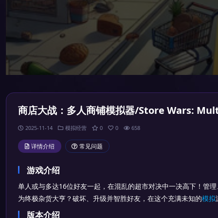
商店大战：多人商铺模拟器/Store Wars: Multipl
2025-11-14
模拟经营
0
0
658
详情介绍
常见问题
游戏介绍
单人或与多达16位好友一起，在混乱的超市对决中一决高下！管
为终极杂货大亨？破坏、升级并智胜好友，在这个充满未知的
模拟
版本介绍