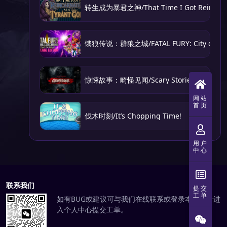
转生成为暴君之神/That Time I Got Reincarnat
饿狼传说：群狼之城/FATAL FURY: City of the
惊悚故事：畸怪见闻/Scary Stories: Grotesq
网站
首页
伐木时刻/It’s Chopping Time!
用户
中心
联系我们
提交
工单
如有BUG或建议可与我们在线联系或登录本站账号进
入个人中心提交工单。