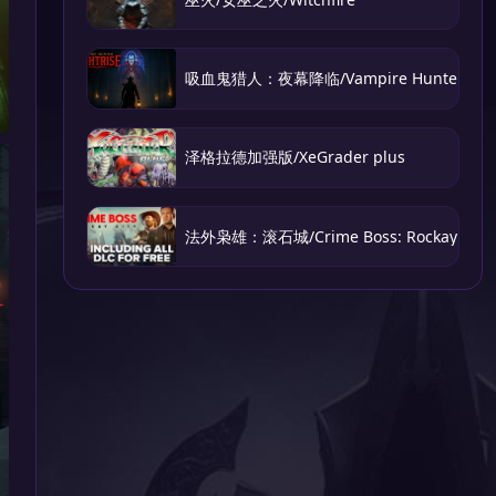
吸血鬼猎人：夜幕降临/Vampire Hunter: Nigh
泽格拉德加强版/XeGrader plus
法外枭雄：滚石城/Crime Boss: Rockay City