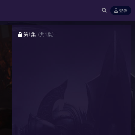
登录
第1集
(共1集)