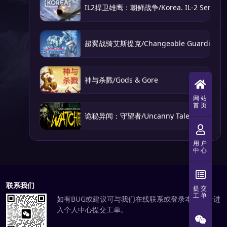
IL2捍卫雄鹰：朝鲜战争/Korea. IL-2 Series
超翼战骑艾斯提克/Changeable Guardian E
神与杀戮/Gods & Gore
网站
首页
诡秘异闻：守望者/Uncanny Tales: The Watc
用户
中心
联系我们
提交
工单
如有BUG或建议可与我们在线联系或登录本站账号进
入个人中心提交工单。