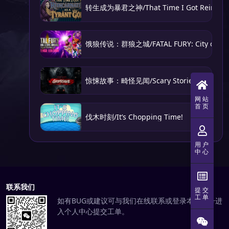
转生成为暴君之神/That Time I Got Reincarnat
饿狼传说：群狼之城/FATAL FURY: City of the
惊悚故事：畸怪见闻/Scary Stories: Grotesq
网站
首页
伐木时刻/It’s Chopping Time!
用户
中心
联系我们
提交
工单
如有BUG或建议可与我们在线联系或登录本站账号进
入个人中心提交工单。