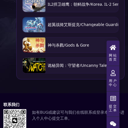
IL2捍卫雄鹰：朝鲜战争/Korea. IL-2 Series
超翼战骑艾斯提克/Changeable Guardian E
神与杀戮/Gods & Gore
网站
首页
诡秘异闻：守望者/Uncanny Tales: The Watc
用户
中心
联系我们
提交
工单
如有BUG或建议可与我们在线联系或登录本站账号进
入个人中心提交工单。