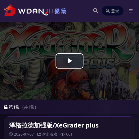
登录
Play
Video
第1集
(共1集)
泽格拉德加强版/XeGrader plus
2026-07-07
射击游戏
661