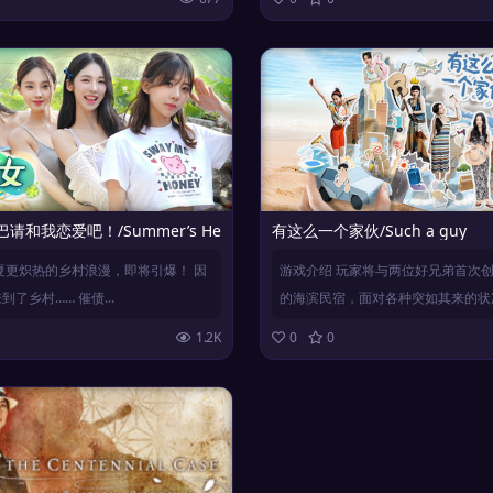
和我恋爱吧！/Summer’s Heartbeat
有这么一个家伙/Such a guy
夏更炽热的乡村浪漫，即将引爆！ 因
游戏介绍 玩家将与两位好兄弟首次
了乡村…… 催债...
的海滨民宿，面对各种突如其来的状况.
1.2K
0
0