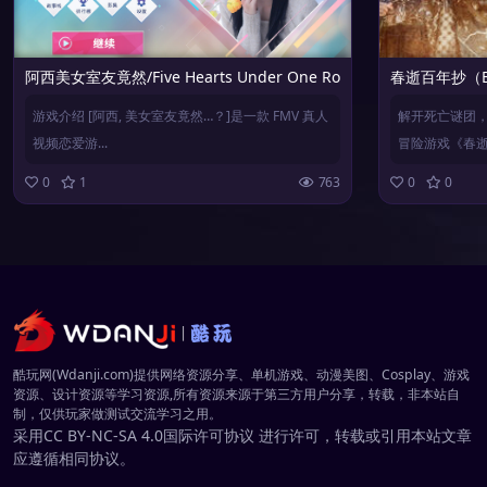
阿西美女室友竟然/Five Hearts Under One Roof（已更新至V250
春逝百年抄（Bu
游戏介绍 [阿西, 美女室友竟然…？]是一款 FMV 真人
解开死亡谜团
视频恋爱游...
冒险游戏《春逝百年
0
1
763
0
0
酷玩网(Wdanji.com)提供网络资源分享、单机游戏、动漫美图、Cosplay、游戏
资源、设计资源等学习资源,所有资源来源于第三方用户分享，转载，非本站自
制，仅供玩家做测试交流学习之用。
采用
CC BY-NC-SA 4.0
国际许可协议 进行许可，转载或引用本站文章
应遵循相同协议。