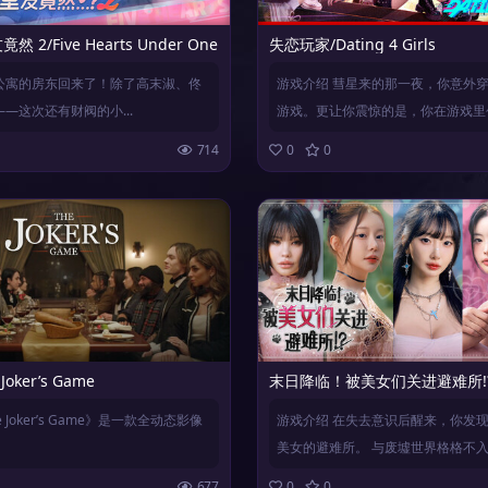
 2/Five Hearts Under One Roof season2
失恋玩家/Dating 4 Girls
公寓的房东回来了！除了高末淑、佟
游戏介绍 彗星来的那一夜，你意外
—这次还有财阀的小...
游戏。更让你震惊的是，你在游戏里创.
714
0
0
oker’s Game
末日降临！被美女们关进避难所!?/Beau
 Joker’s Game》是一款全动态影像
游戏介绍 在失去意识后醒来，你发
美女的避难所。 与废墟世界格格不入..
677
0
0