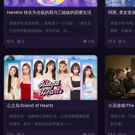
HamKoi 转生为仓鼠的我与三姐妹的甜蜜生活
阿西, 美女室友竟然
游戏介绍 转生的我……竟然成了一只仓鼠！？饲主是
游戏介绍 合租
三位年轻貌美的姐妹，无论吃饭、洗...
圆圆、朴敏静 —
0
0
510
0
0
心之岛/Island of Hearts
小丑游戏/The J
游戏介绍 一场痛彻心扉的分手，让你选择逃离喧嚣
游戏介绍 《The
的城市，前往一座遥远的热带孤岛——...
的大逃...
0
0
625
0
0