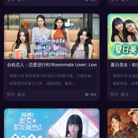
合租恋人：恋爱进行时/Roommate Lover: Love in Progress
夏日美女：欧巴请
游戏介绍 背负房贷与生活压力的唐小路，只能出租
游戏介绍 比盛
闲置房间并努力工作。成熟知性、极具...
债务所迫，你来到
0
0
848
0
0