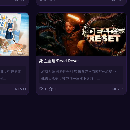
死亡重启/Dead Reset
创业，打造温馨
游戏介绍 外科医生科尔·梅森陷入恐怖的死亡循环：
..
他遭人绑架，被带到一座水下设施，...
589
0
0
753